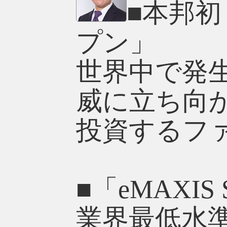
■本邦
プン」
世界中で発
威に立ち向
投資するフ
■「eMAXI
業界最低水準の