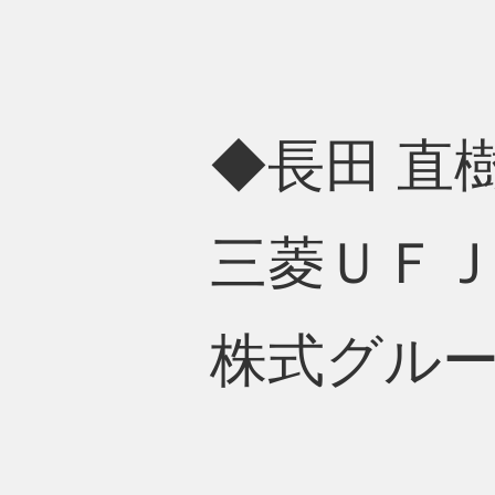
◆長田 直樹
三菱ＵＦＪ
株式グルー