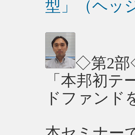
型」（ヘッ
◇第2部
「本邦初テ
ドファンド
本セミナー