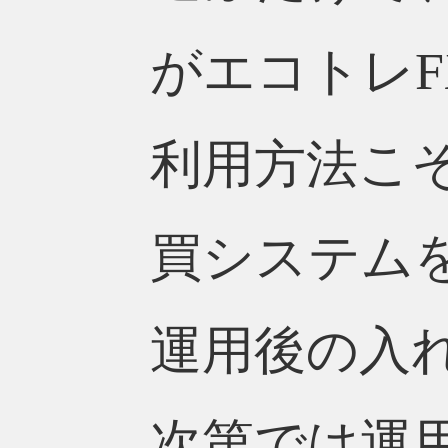
がエコトレF
利用方法こ
買システム
運用後の入
次第では運