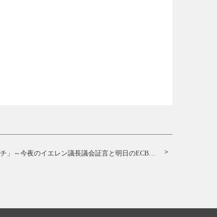
チ」
チャートの見方について〜
～今夜のイエレン議長議会証言と明日のECB理事会の展望を中心に！！～