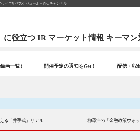
日のライブ配信スケジュール－直伝チャンネル
に役立つ IR マーケット情報 キーマ
録画一覧）
開催予定の通知をGet！
配信・収
人気トレーダー育成講師が相場動向を予測しながら教える「井手式」リアルタイムチャート分析セミナー
柳澤浩の「金融政策ウォッ
〜方向感を見極める