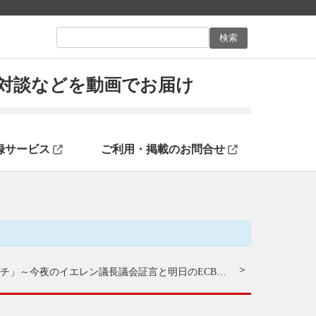
ン対談などを動画でお届け
録サービス
ご利用・掲載のお問合せ
チ」
チャートの見方について〜
～今夜のイエレン議長議会証言と明日のECB理事会の展望を中心に！！～