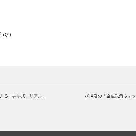
 (水)
人気トレーダー育成講師が相場動向を予測しながら教える「井手式」リアルタイムチャート分析セミナー
柳澤浩の「金融政策ウォッ
〜方向感を見極める