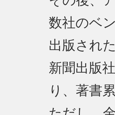
その後、
数社のベン
出版され
新聞出版社
り、著書累
ただし、