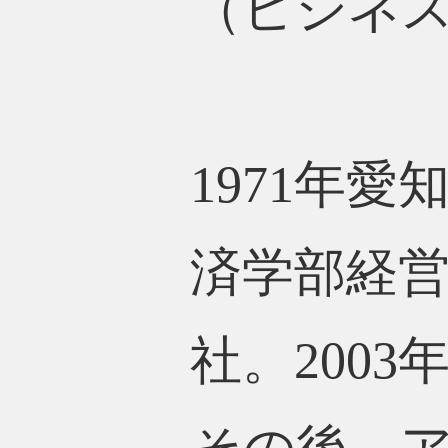
（ビジネ
1971年
済学部経
社。200