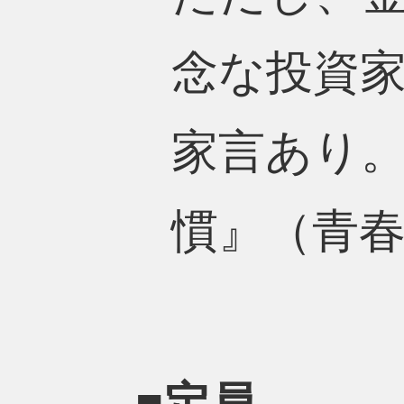
念な投資
家言あり
慣』（青