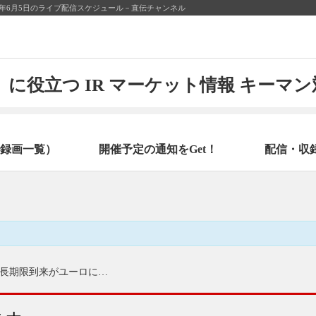
5年6月5日のライブ配信スケジュール－直伝チャンネル
に役立つ IR マーケット情報 キーマ
録画一覧）
開催予定の通知をGet！
配信・収
欧州経済の近況ならびにギリシャ救済プログラムの延長期限到来がユーロに与える影響