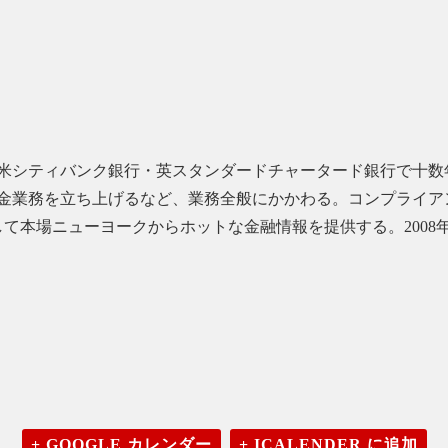
後、米シティバンク銀行・英スタンダードチャータード銀行で十
金業務を立ち上げるなど、業務全般にかかわる。コンプライア
として本場ニューヨークからホットな金融情報を提供する。200
+ GOOGLE カレンダー
+ ICALENDER に追加