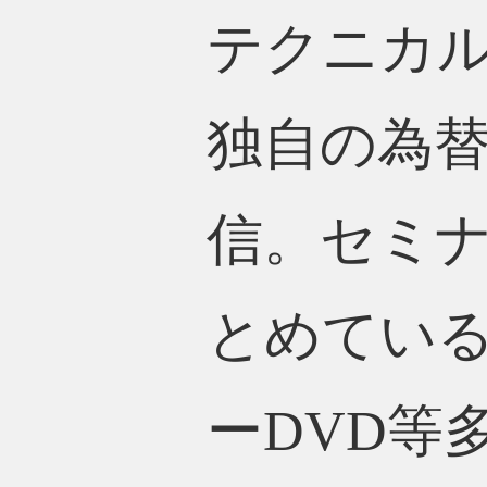
テクニカ
独自の為
信。セミ
とめてい
ーDVD等