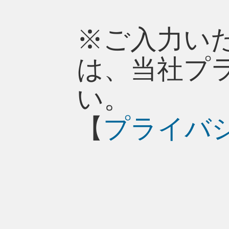
※ご入力い
は、当社プ
い。
【
プライバ