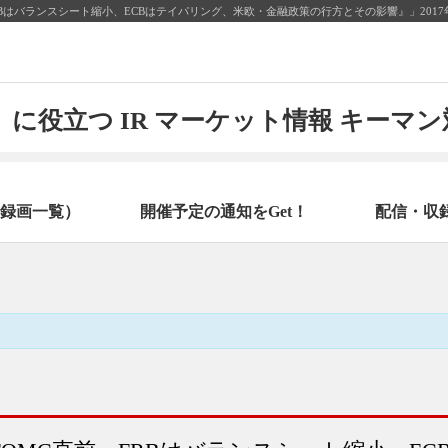
Bはバランスシート縮小、ECBはテイパリング、米欧・金融政策の行方とその影響』」2017
に役立つ IR マーケット情報 キーマ
録画一覧）
開催予定の通知をGet！
配信・収