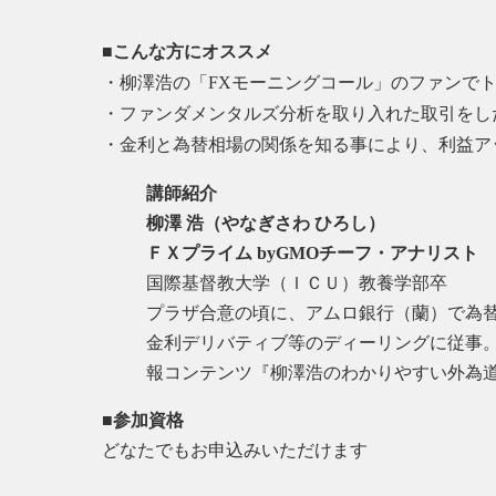
■こんな方にオススメ
・柳澤浩の「FXモーニングコール」のファンで
・ファンダメンタルズ分析を取り入れた取引をし
・金利と為替相場の関係を知る事により、利益ア
講師紹介
柳澤 浩（やなぎさわ ひろし）
ＦＸプライム byGMOチーフ・アナリスト
国際基督教大学（ＩＣＵ）教養学部卒
プラザ合意の頃に、アムロ銀行（蘭）で為
金利デリバティブ等のディーリングに従事
報コンテンツ『柳澤浩のわかりやすい外為道
■参加資格
どなたでもお申込みいただけます