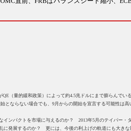
OMC直前、FRBはバランスシート縮小、E
RBがQE（量的緩和政策）によって約4.5兆ドルにまで膨らん
開始とならない場合でも、9月からの開始を宣言する可能性は高
インパクトを市場に与えるのか？ 2013年5月のテイパー
乱に発展するのか？ 更には、今後の利上げの軌道にも大きな