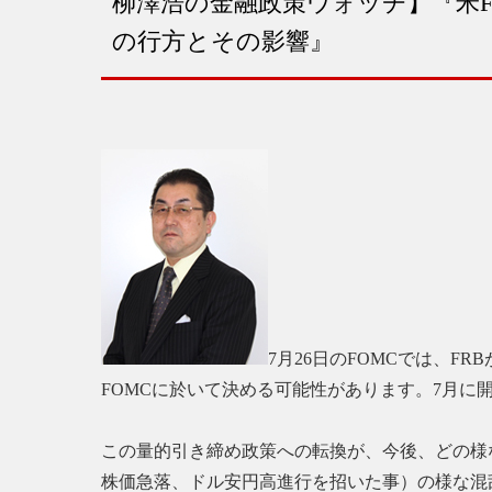
柳澤浩の金融政策ウォッチ】『米F
の行方とその影響』
7月26日のFOMCでは、F
FOMCに於いて決める可能性があります。7月に
この量的引き締め政策への転換が、今後、どの様な
株価急落、ドル安円高進行を招いた事）の様な混