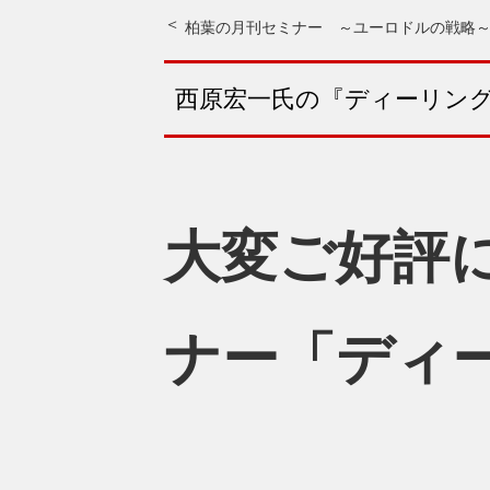
柏葉の月刊セミナー ～ユーロドルの戦略
西原宏一氏の『ディーリン
大変ご好評
ナー「ディ