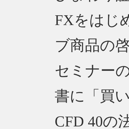
FXをはじ
ブ商品の啓
セミナーの
書に「買いｼ
CFD 40