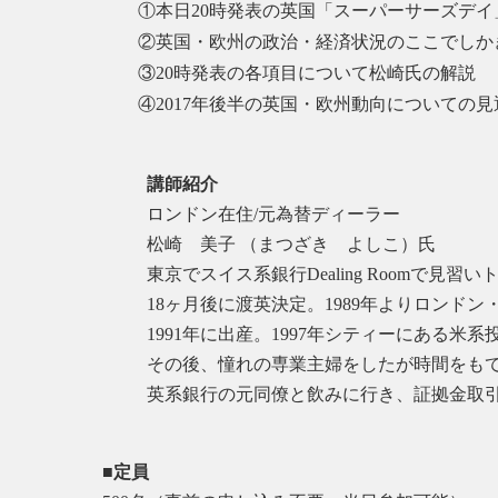
①本日20時発表の英国「スーパーサーズデイ
②英国・欧州の政治・経済状況のここでしか
③20時発表の各項目について松崎氏の解説
④2017年後半の英国・欧州動向についての見
講師紹介
ロンドン在住/元為替ディーラー
松崎 美子 （まつざき よしこ）氏
東京でスイス系銀行Dealing Roomで見
18ヶ月後に渡英決定。1989年よりロンドン・
1991年に出産。1997年シティーにある米
その後、憧れの専業主婦をしたが時間をも
英系銀行の元同僚と飲みに行き、証拠金取
■定員