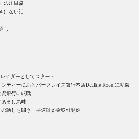
」の注目点
きけない話
通し
習いトレイダーとしてスタート
シティーにあるバークレイズ銀行本店Dealing Roomに就職
系投資銀行に転職
てあまし気味
引の話しを聞き、早速証拠金取引開始