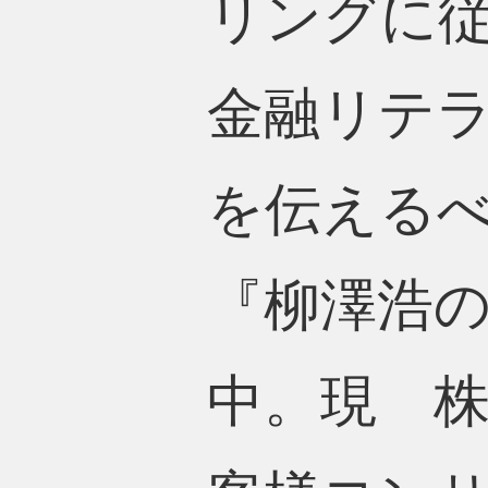
リングに
金融リテ
を伝える
『柳澤浩
中。現 