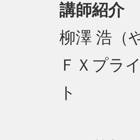
講師紹介
柳澤 浩（
ＦＸプラ
ト