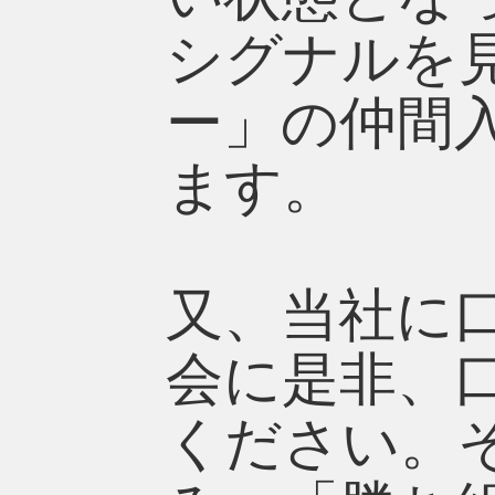
シグナルを
ー」の仲間
ます。
又、当社に
会に是非、
ください。