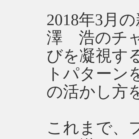
2018年3
澤 浩のチ
びを凝視す
トパターン
の活かし方
これまで、