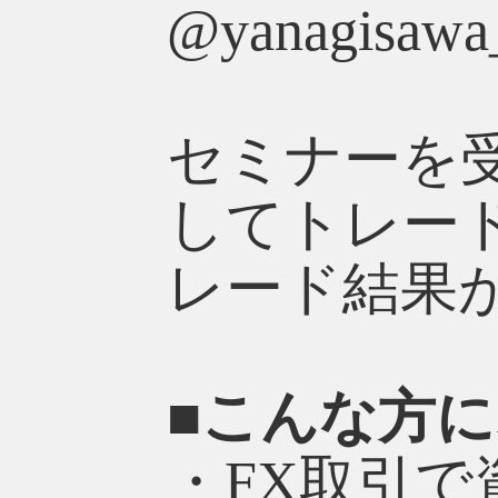
@yanagis
セミナーを
してトレー
レード結果
■こんな方
・FX取引