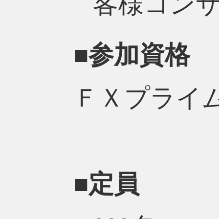
客様コン
■参加資格
ＦＸプライ
■定員