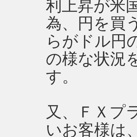
利上昇が米
為、円を買
らがドル円
の様な状況
す。
又、ＦＸプ
いお客様は