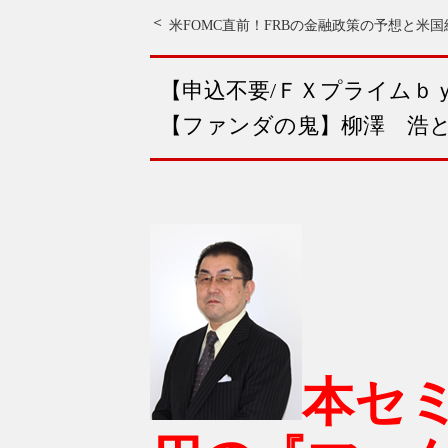
米FOMC直前！
FRBの金融政策の予想と米
【申込不要/ＦＸプライムｂ
【ファンダの鬼】柳澤 浩
本セ