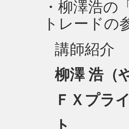
・柳澤浩の
トレードの
講師紹介
柳澤 浩（
ＦＸプラ
ト