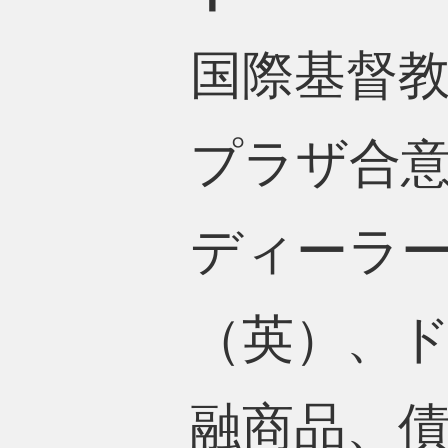
国際基督
プラザ合
ディーラ
（英）、
融商品、