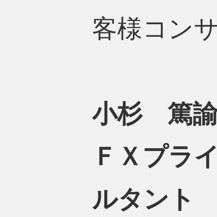
客様コン
小杉 篤諭
ＦＸプラ
ルタント