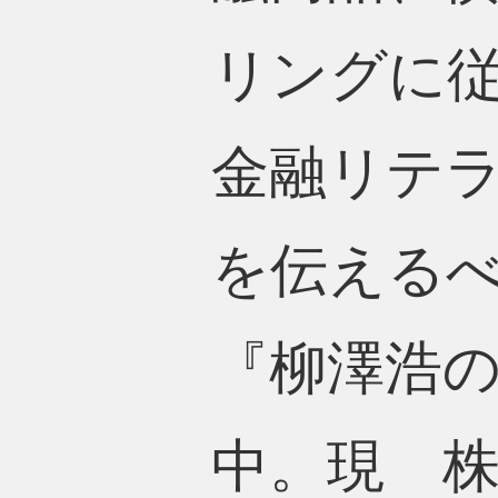
リングに
金融リテ
を伝える
『柳澤浩
中。現 