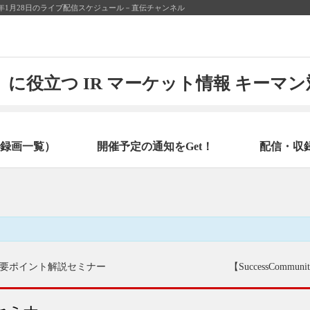
9年1月28日のライブ配信スケジュール－直伝チャンネル
に役立つ IR マーケット情報 キーマ
録画一覧）
開催予定の通知をGet！
配信・収
要ポイント解説セミナー
【SuccessComm