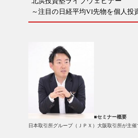
北浜投資塾ライブウェビナー
～注目の日経平均VI先物を個人投
■セミナー概要
日本取引所グループ（ＪＰＸ）大阪取引所が主催でお