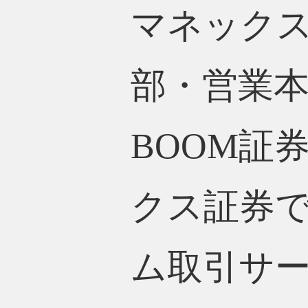
マネック
部・営業
BOOM証
クス証券
ム取引サ