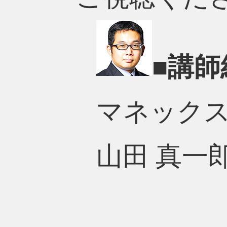
■講師
マネック
山田 真一