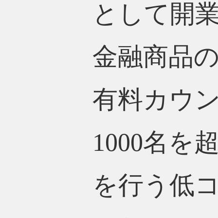
として開
金融商品
有料カウ
1000名
を行う低