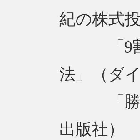
紀の株式
「9割の
法」（ダ
「勝てる
出版社