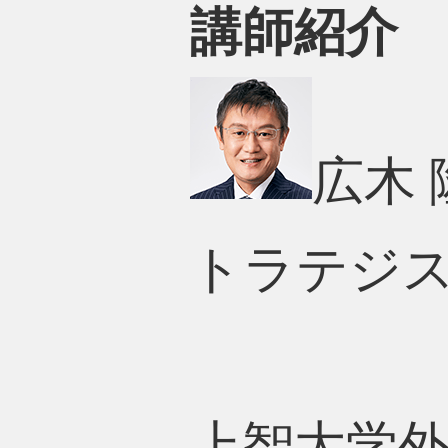
講師紹介
広木
トラテジ
上智大学