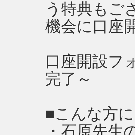
う特典もご
機会に口座
口座開設フ
完了～
■こんな方
・石原先生