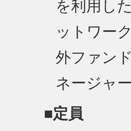
を利用し
ットワー
外ファン
ネージャ
■定員