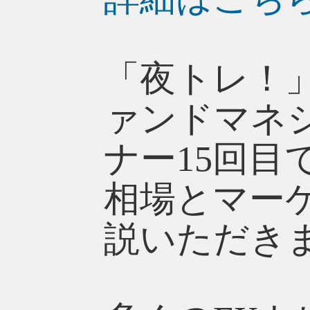
「夜トレ！
ァンドマネ
ナー15回目
相場とマー
説いただき