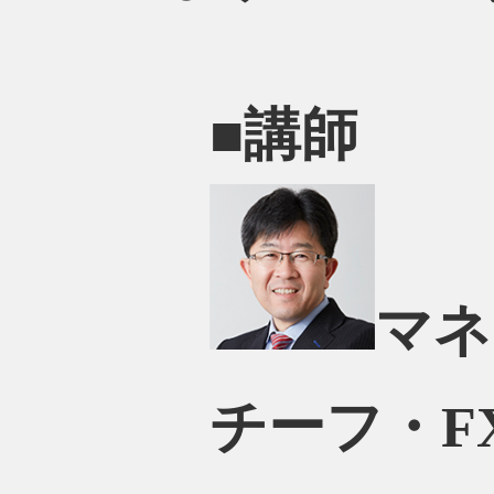
■講師
マネ
チーフ・F