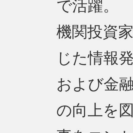
で活躍。
機関投資
じた情報
および金
の向上を