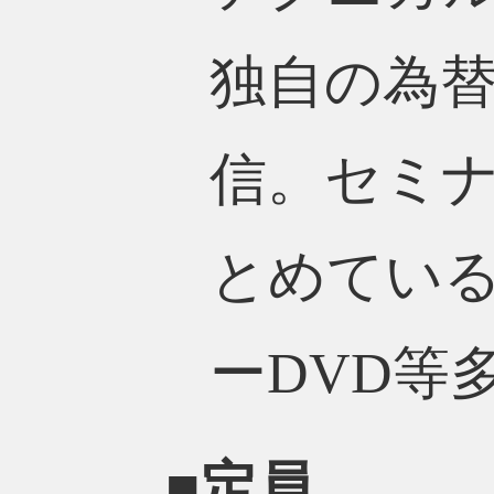
独自の為
信。セミ
とめてい
ーDVD等
■定員