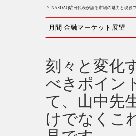
NASDAQ駐日代表が語る市場の魅力と
現役フ
月間 金融マーケット展望
刻々と変化
べきポイン
て、山中先
けでなくこ