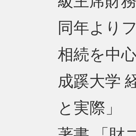
級主席財
同年より
相続を中
成蹊大学 
と実際」
著書 「財