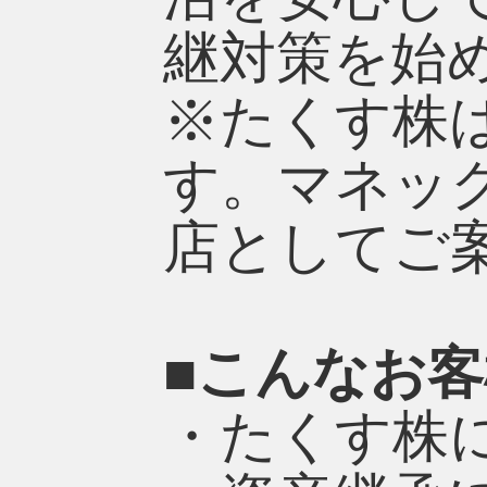
継対策を始
※たくす株
す。マネッ
店としてご
■こんなお
・たくす株