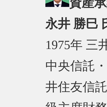
資産承
永井 勝巳 
1975年 
中央信託・
井住友信託