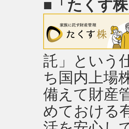
■「たくす
託」という
ち国内上場
備えて財産
めておける
活を安心し