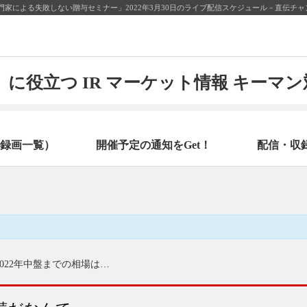
家による失敗しない贈与セミナー」2022年3月30日のライブ配信スケジュール－直伝チャ
に役立つ IR マーケット情報 キーマ
録画一覧）
開催予定の通知をGet！
配信・収
第4回オセアニア通貨と新興国通貨ペアの相場展望～2022年中盤までの相場はどうなる？～