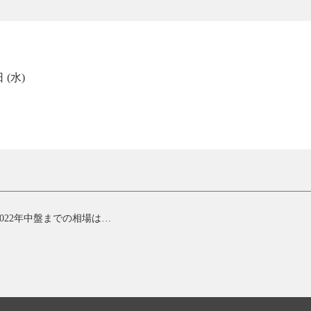
 (水)
第4回オセアニア通貨と新興国通貨ペアの相場展望～2022年中盤までの相場はどうなる？～