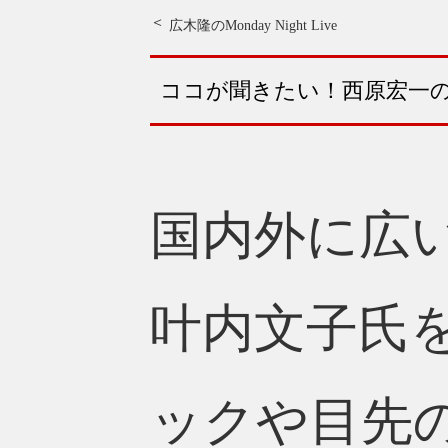
広木隆のMonday Night Live
ココが聞きたい！西原宏一
国内外に広
叶内文子氏
ックや目先