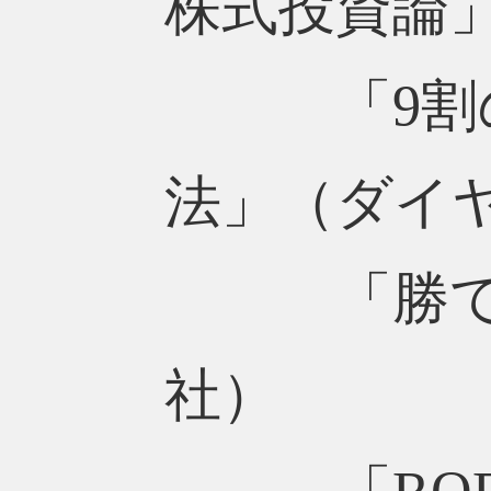
株式投資論
「9割の
法」（ダイ
「勝てるR
社）