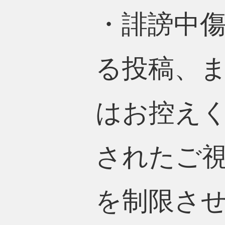
・誹謗中
る投稿、
はお控え
されたご
を制限さ