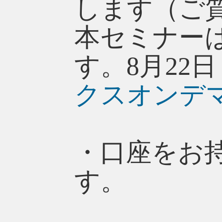
します（ご
本セミナー
す。8月22
クスオンデ
・口座をお
す。