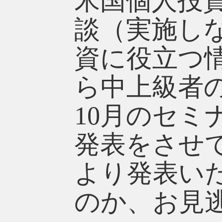
米国個人投
談（実施し
資に役立つ
ら中上級者
10月のセ
発表をさせ
より発表い
のか、お見