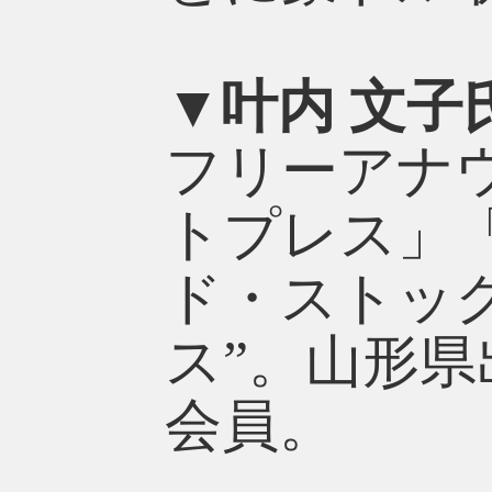
▼叶内 文子
フリーアナウ
トプレス」
ド・ストック
ス”。山形
会員。