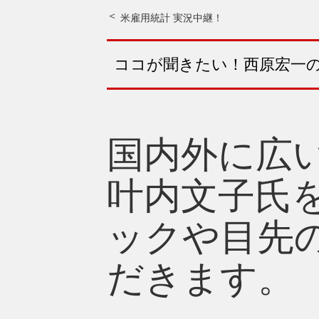
米雇用統計 実況中継！
ココが聞きたい！西原宏一
国内外に広
叶内文子氏
ックや目先
だきます。