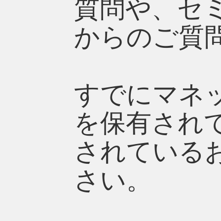
質問や、セ
からのご質
すでにマネ
を保有され
されている
さい。