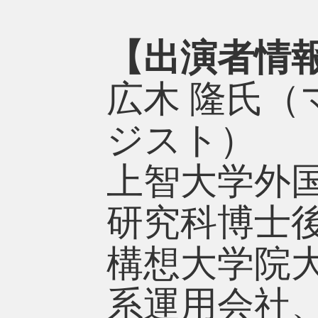
【出演者情
広木 隆氏
ジスト）
上智大学外
研究科博士
構想大学院
系運用会社