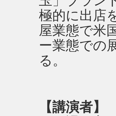
玉」ブラン
極的に出店を
屋業態で米
ー業態での
る。
【講演者】