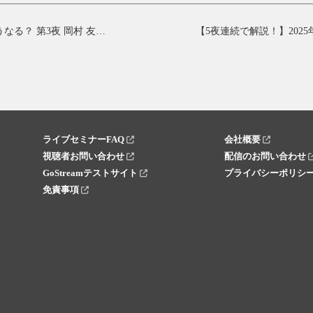
【5夜連続で解説！】2025年後半の国内株式市場はどうなる？ 第3夜 岡村 友哉氏
ライブセミナーFAQ
会社概要
視聴者お問い合わせ
配信のお問い合わせ
GoStreamテストサイト
プライバシーポリシ
免責事項