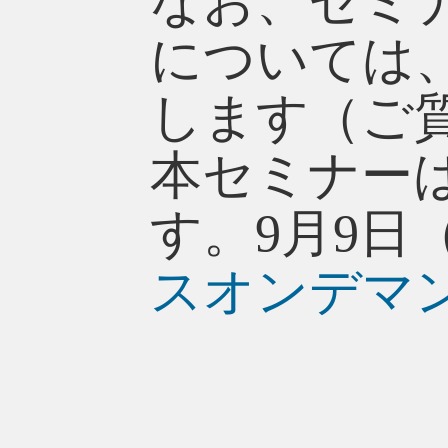
なお、セミ
については
します（ご
本セミナー
す。9月9日
スオンデマ