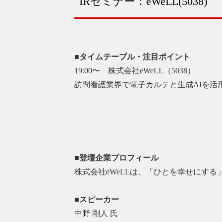
IRセミナー：eWeLL(5038)
■タイムテーブル・注目ポイント
19:00〜 株式会社eWeLL（5038）
訪問看護業界で電子カルテと生成AIを
■登壇企業プロフィール
株式会社eWeLLは、「ひとを幸せにす
■スピーカー
中野 剛人 氏