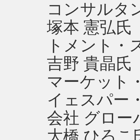
コンサルタ
塚本 憲弘氏
トメント・
吉野 貴晶氏
マーケット
イェスパー
会社 グロ
大橋 ひろ