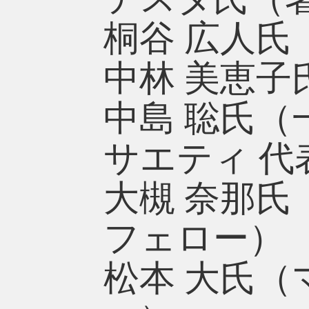
桐谷 広人氏
中林 美恵子
中島 聡氏
サエティ 代
大槻 奈那氏
フェロー）
松本 大氏（