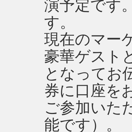
演予定です
す。
現在のマー
豪華ゲスト
となってお
券に口座を
ご参加いた
能です）。