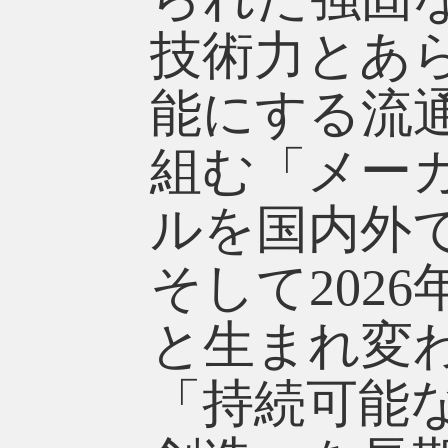
技術力とあ
能にする流
組む「メー
ルを国内外
そして202
と生まれ変
「持続可能