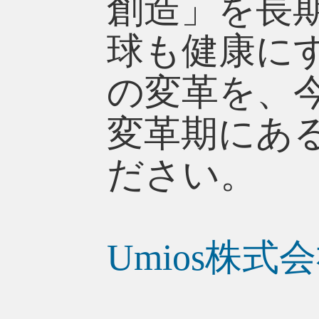
創造」を長
球も健康に
の変革を、
変革期にあ
ださい。
Umios株