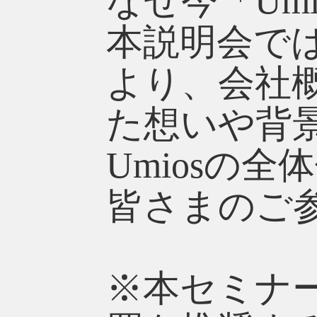
なぜ今「Um
本説明会で
より、会社
た想いや背
Umiosの
皆さまのご
※本セミナ