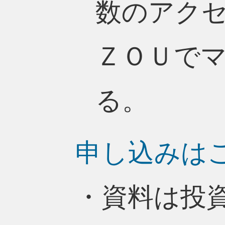
数のアクセス
ＺＯＵで
る。
申し込みは
・資料は投