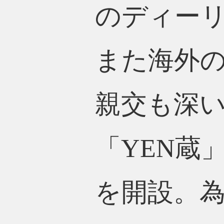
のディー
また海外
親交も深
「YEN蔵
を開設。