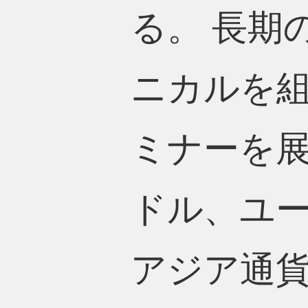
る。 長期
ニカルを
ミナーを
ドル、ユ
アジア通