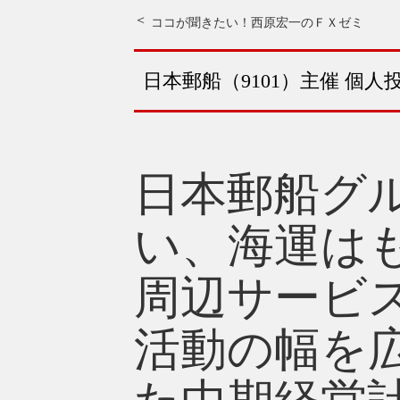
ココが聞きたい！西原宏一のＦＸゼミ
日本郵船（9101）主催 個
日本郵船グ
い、海運は
周辺サービ
活動の幅を広